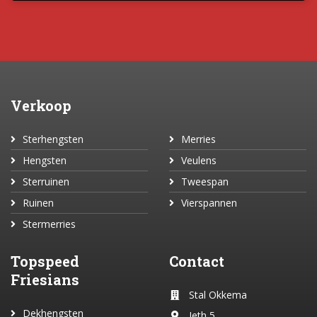
Verkoop
Sterhengsten
Merries
Hengsten
Veulens
Sterruinen
Tweespan
Ruinen
Vierspannen
Stermerries
Topspeed
Contact
Friesians
Stal Okkema
Dekhengsten
Jeth 5