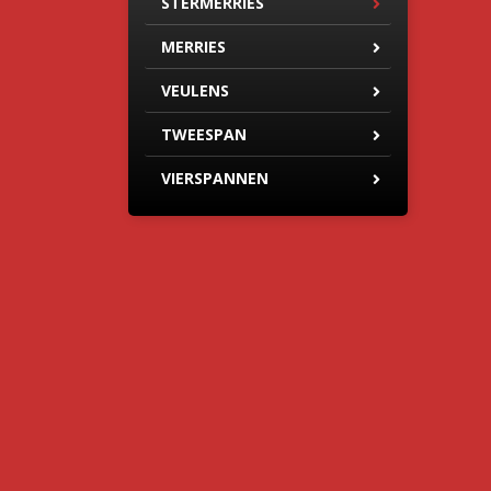
STERMERRIES
MERRIES
VEULENS
TWEESPAN
VIERSPANNEN