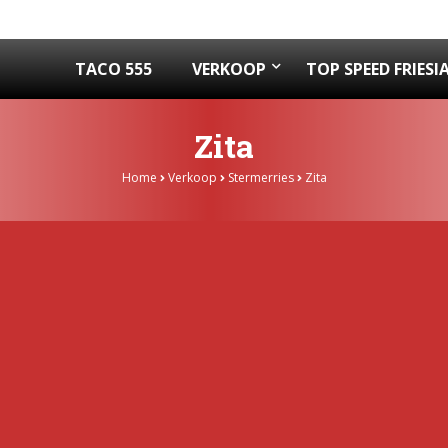
TACO 555
VERKOOP
TOP SPEED FRIESI
Zita
Home
Verkoop
Stermerries
Zita